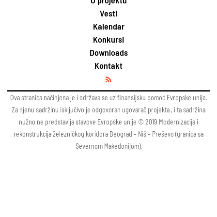
O projektu
Vesti
Kalendar
Konkursi
Downloads
Kontakt
Ova stranica načinjena je i održava se uz finansijsku pomoć Evropske unije.
Za njenu sadržinu isključivo je odgovoran ugovarač projekta , i ta sadržina
nužno ne predstavlja stavove Evropske unije © 2019 Modernizacija i
rekonstrukcija železničkog koridora Beograd – Niš – Preševo (granica sa
Severnom Makedonijom).