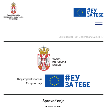
Last updated: 20. Decembar 2022. 15:17
Ovaj projekat finansira
Evropska Unija
Sprovođenje