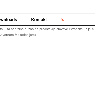
wnloads
Kontakt
ta , i ta sadržina nužno ne predstavlja stavove Evropske unije ©
a Severnom Makedonijom).