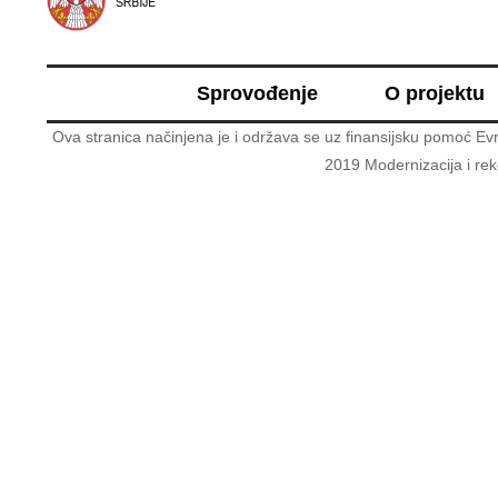
Sprovođenje
O projektu
Ova stranica načinjena je i održava se uz finansijsku pomoć Evr
2019 Modernizacija i re