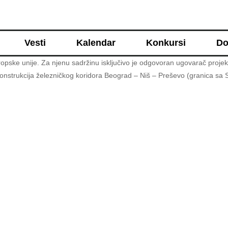
Vesti
Kalendar
Konkursi
Do
opske unije. Za njenu sadržinu isključivo je odgovoran ugovarač projek
konstrukcija železničkog koridora Beograd – Niš – Preševo (granica s